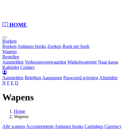
Loading...
HOME
Boeken
Boeken
Antiques books
Zoeken
Boek per boek
Wapens
Bestellen
Aanmelden
Verkoopsvoorwaarden
Winkelwagentje
Naar kassa
Kalender
Contact
Aanmelden
Bekijken
Aanpassen
Paswoord wijzigen
Afmelden
N
F
E
D
Wapens
Home
Wapens
Alle wapens
Accoutrements
Antiques books
Cartridges
Currency